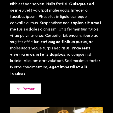
nibh est nec sapien. Nulla facilisi.
Quisque sed
sem
eu velit volutpat malesuada. Integer a
faucibus ipsum. Phasellus in ligula ac neque
convallis cursus. Suspendisse nec
sapien sit amet
metus sodales
dignissim. Ut a fermentum turpis,
vitae pulvinar arcu. Curabitur bibendum, libero ac
sagittis efficitur,
est augue finibus purus
, ac
malesuada neque turpis nec risus.
Praesent
viverra eros in felis dapibus
, id congue nisl
lacinia. Aliquam erat volutpat. Sed maximus tortor
in eros condimentum,
eget imperdiet elit
facilisis
.
Retour