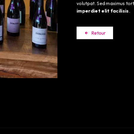
volutpat. Sed maximus tor
imperdiet elit facilisis
.
Retour