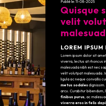
Publié le: 11-08-2025
Quisque 
velit volu
malesua
LOREM IPSUM 
Lorem ipsum dolor sit ame
viverra, lectus at rhoncus i
malesuada nibh est nec sapi
velit volutpat malesuada. I
ligula ac neque convallis c
metus sodales
dignissim.
arcu. Curabitur bibendum, li
finibus purus
, ac malesua
viverra eros in felis dap