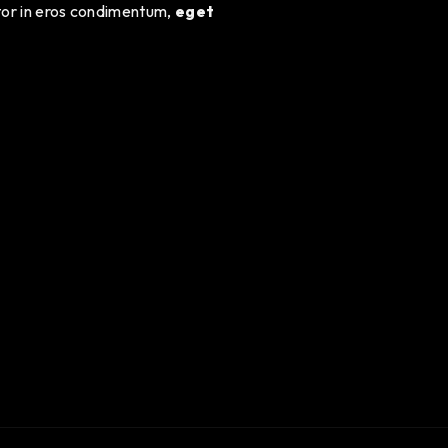
tor in eros condimentum,
eget