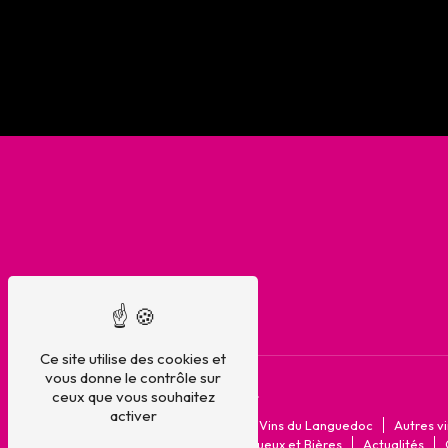
Ce site utilise des cookies et
vous donne le contrôle sur
Plan du site
ceux que vous souhaitez
activer
Accueil
La cave
Vins du Languedoc
Autres v
Champagnes
Spiritueux et Bières
Actualités