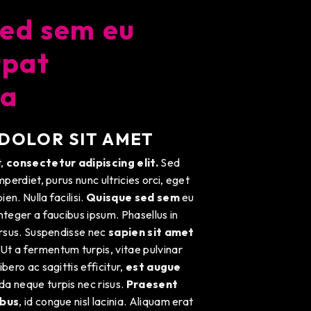
sed sem eu
tpat
da
DOLOR SIT AMET
t,
consectetur adipiscing elit.
Sed
mperdiet, purus nunc ultricies orci, eget
en. Nulla facilisi.
Quisque sed sem
eu
nteger a faucibus ipsum. Phasellus in
ursus. Suspendisse nec
sapien sit amet
 Ut a fermentum turpis, vitae pulvinar
bero ac sagittis efficitur,
est augue
da neque turpis nec risus.
Praesent
ibus
, id congue nisl lacinia. Aliquam erat