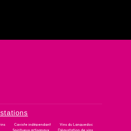
stations
ins
Caviste indépendant
Vins du Languedoc
Spiritueux artisanaux
Dégustation de vins